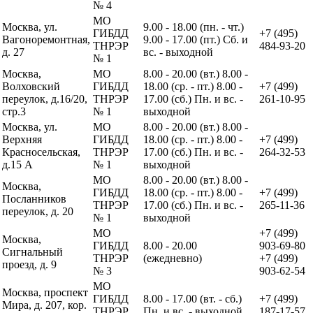
№ 4
МО
Москва, ул.
9.00 - 18.00 (пн. - чт.)
ГИБДД
+7 (495)
Вагоноремонтная,
9.00 - 17.00 (пт.) Сб. и
ТНРЭР
484-93-20
д. 27
вс. - выходной
№ 1
Москва,
МО
8.00 - 20.00 (вт.) 8.00 -
Волховский
ГИБДД
18.00 (ср. - пт.) 8.00 -
+7 (499)
переулок, д.16/20,
ТНРЭР
17.00 (сб.) Пн. и вс. -
261-10-95
стр.3
№ 1
выходной
Москва, ул.
МО
8.00 - 20.00 (вт.) 8.00 -
Верхняя
ГИБДД
18.00 (ср. - пт.) 8.00 -
+7 (499)
Красносельская,
ТНРЭР
17.00 (сб.) Пн. и вс. -
264-32-53
д.15 А
№ 1
выходной
МО
8.00 - 20.00 (вт.) 8.00 -
Москва,
ГИБДД
18.00 (ср. - пт.) 8.00 -
+7 (499)
Посланников
ТНРЭР
17.00 (сб.) Пн. и вс. -
265-11-36
переулок, д. 20
№ 1
выходной
МО
+7 (499)
Москва,
ГИБДД
8.00 - 20.00
903-69-80
Сигнальный
ТНРЭР
(ежедневно)
+7 (499)
проезд, д. 9
№ 3
903-62-54
МО
Москва, проспект
ГИБДД
8.00 - 17.00 (вт. - сб.)
+7 (499)
Мира, д. 207, кор.
ТНРЭР
Пн. и вс. - выходной
187-17-57