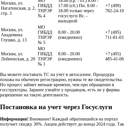
МО
18.00 (ср. - пт.) 8.00 -
Москва, ул.
ГИБДД
17.00 (сб.) Пн. 8.00 -
+7 (499)
Нагатинская, д. 2,
ТНРЭР
18.00 только через
782-24-10
стр. 3
№ 4
госуслуги Вс. -
выходной
МО
Москва, ул.
ГИБДД
8.00 - 20.00
+7 (495)
Академика
ТНРЭР
(ежедневно)
711-81-03
Глушко, д. 13
№ 5
МО
Москва, ул.
ГИБДД
8.00 - 20.00
+7 (495)
Лобненская, д. 20
ТНРЭР
(ежедневно)
485-41-06
№ 1
Вы можете поставить ТС на учет в автосалоне. Процедура
похожа на обычную регистрацию, нужны те же свидетельства.
Но процесс займет меньше времени, чем при обращении в
госструктуры. Заранее узнайте у продавцов, есть ли у фирмы
разрешение на такую деятельность.
Постановка на учет через Госуслуги
Информация!
Внимание! Каждый обратившийся на портал
получает скидку 30%. Акция действует до конца 2024 года. Так