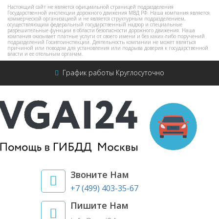
Настоящий сайт не является официальной страницей подразделения
Государственной инспекции дорожного движения МВД РФ. Наша компания является
коммерческой организацией и не является структурным подразделением,
осуществляющим федеральный государственный надзор и специальные
разрешительные функции в области безопасности дорожного движения. Наша
компания оказывает платные услуги от своего имени и без каких-либо поручений
подразделений Госавтоинспекции. Деятельность компании не может являться
причиной или поводом для установления или подрыва доверия к государственной
власти и ее отельным органам.
График работы Круглосуточно
Звоните Нам
+7 (499) 403-35-67
Пишите Нам