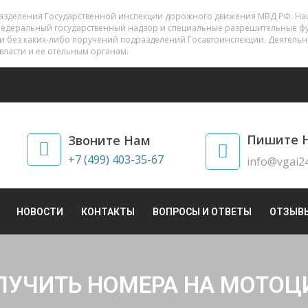
разделения Государственной инспекции дорожного движения МВД РФ. На
федеральный государственный надзор и специальные разрешительные фу
 и без каких-либо поручений подразделений Госавтоинспекции. Деятель
власти и ее отельным органам.
Пишите 
Звоните Нам
+7 (499) 403-35-67
info@vgai24
НОВОСТИ
КОНТАКТЫ
ВОПРОСЫ И ОТВЕТЫ
ОТЗЫВ
ЛУЧИТЬ НОМЕРА НА МОТОЦ