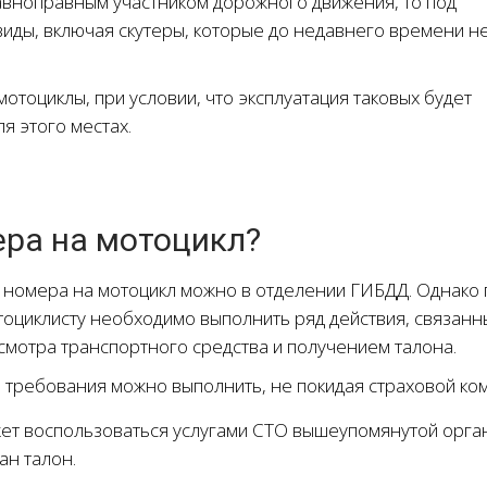
авноправным участником дорожного движения, то под
иды, включая скутеры, которые до недавнего времени н
тоциклы, при условии, что эксплуатация таковых будет
я этого местах.
ера на мотоцикл?
ть номера на мотоцикл можно в отделении ГИБДД. Однако
оциклисту необходимо выполнить ряд действия, связанн
мотра транспортного средства и получением талона.
требования можно выполнить, не покидая страховой ком
жет воспользоваться услугами СТО вышеупомянутой орга
ан талон.