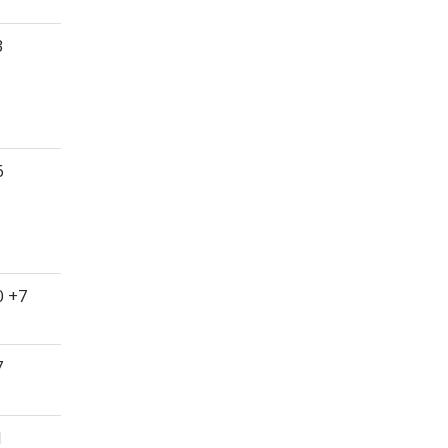
3
6
0 +7
7
1