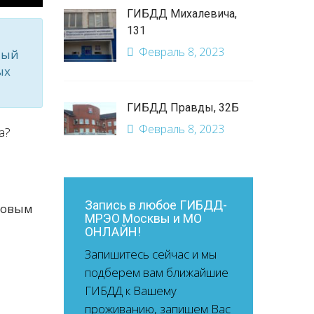
ГИБДД Михалевича,
131
Февраль 8, 2023
ный
ых
ГИБДД Правды, 32Б
Февраль 8, 2023
а?
Запись в любое ГИБДД-
ковым
МРЭО Москвы и МО
ОНЛАЙН!
Запишитесь сейчас и мы
подберем вам ближайшие
ГИБДД к Вашему
проживанию, запишем Вас