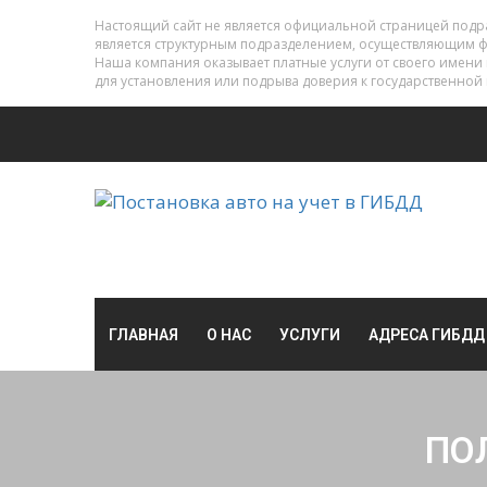
Настоящий сайт не является официальной страницей под
является структурным подразделением, осуществляющим 
Наша компания оказывает платные услуги от своего имени
для установления или подрыва доверия к государственной 
ГЛАВНАЯ
О НАС
УСЛУГИ
АДРЕСА ГИБДД
ПО