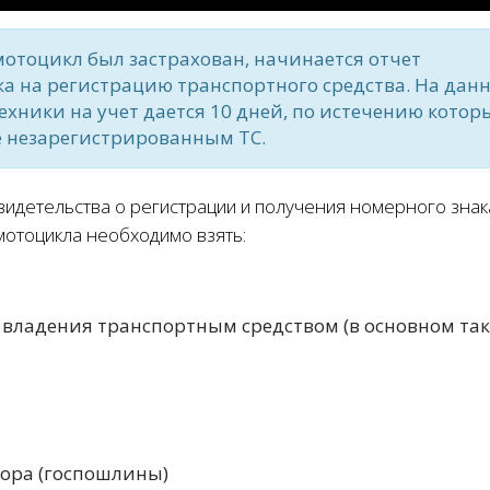
мотоцикл был застрахован, начинается отчет
ка на регистрацию транспортного средства. На дан
хники на учет дается 10 дней, по истечению котор
е незарегистрированным ТС.
идетельства о регистрации и получения номерного знак
мотоцикла необходимо взять:
 владения транспортным средством (в основном та
бора (госпошлины)