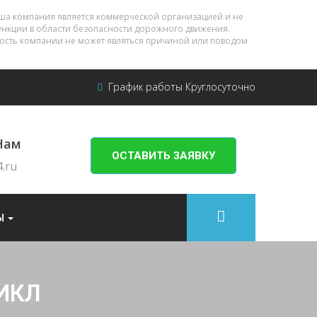
ша компания является коммерческой организацией и не
нкции в области безопасности дорожного движения.
ность компании не может являться причиной или поводом
График работы Круглосуточно
Нам
ОСТАВИТЬ ЗАЯВКУ
.ru
Ы
ИКЛ