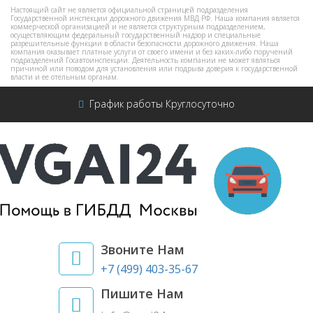
Настоящий сайт не является официальной страницей подразделения
Государственной инспекции дорожного движения МВД РФ. Наша компания является
коммерческой организацией и не является структурным подразделением,
осуществляющим федеральный государственный надзор и специальные
разрешительные функции в области безопасности дорожного движения. Наша
компания оказывает платные услуги от своего имени и без каких-либо поручений
подразделений Госавтоинспекции. Деятельность компании не может являться
причиной или поводом для установления или подрыва доверия к государственной
власти и ее отельным органам.
График работы Круглосуточно
Звоните Нам
+7 (499) 403-35-67
Пишите Нам