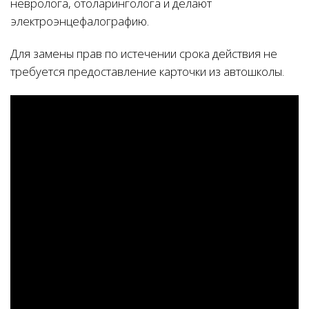
невролога, отоларинголога и делают
электроэнцефалографию.
Для замены прав по истечении срока действия не
требуется предоставление карточки из автошколы.