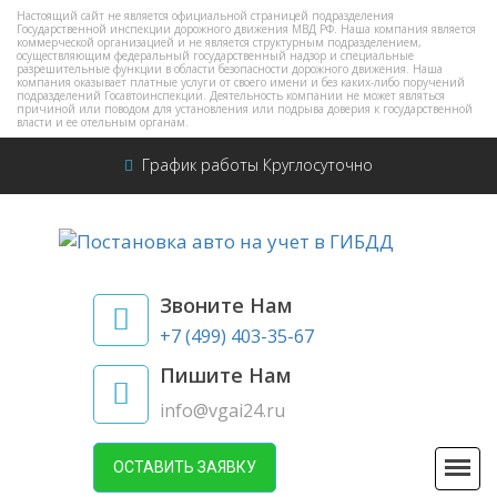
Настоящий сайт не является официальной страницей подразделения
Государственной инспекции дорожного движения МВД РФ. Наша компания является
коммерческой организацией и не является структурным подразделением,
осуществляющим федеральный государственный надзор и специальные
разрешительные функции в области безопасности дорожного движения. Наша
компания оказывает платные услуги от своего имени и без каких-либо поручений
подразделений Госавтоинспекции. Деятельность компании не может являться
причиной или поводом для установления или подрыва доверия к государственной
власти и ее отельным органам.
График работы Круглосуточно
Звоните Нам
+7 (499) 403-35-67
Пишите Нам
info@vgai24.ru
ОСТАВИТЬ ЗАЯВКУ