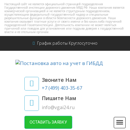
Настоящий сайт не является официальной страницей подразделения
Государственной инспекции дорожного движения МВД РФ. Наша компания является
коммерческой организацией и не является структурным подразделением,
осуществляющим федеральный государственный надзор и специальные
разрешительные функции в области безопасности дорожного движения. Наша
компания оказывает платные услуги от своего имени и без каких-либо поручений
подразделений Госавтоинспекции. Деятельность компании не может являться
причиной или поводом для установления или подрыва доверия к государственной
власти и ее отельным органам.
График работы Круглосуточно
Звоните Нам
+7 (499) 403-35-67
Пишите Нам
info@vgai24.ru
ОСТАВИТЬ ЗАЯВКУ