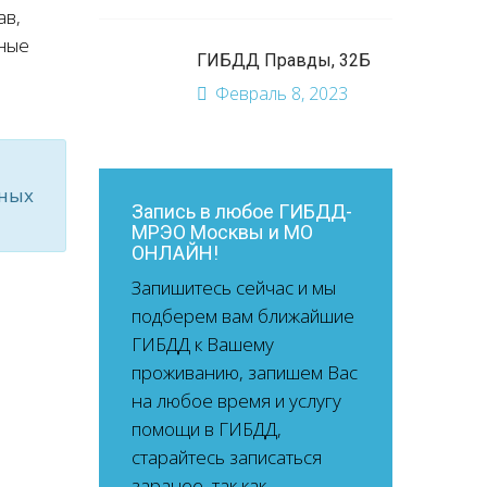
ав,
нные
ГИБДД Правды, 32Б
Февраль 8, 2023
ьных
Запись в любое ГИБДД-
МРЭО Москвы и МО
ОНЛАЙН!
Запишитесь сейчас и мы
подберем вам ближайшие
ГИБДД к Вашему
проживанию, запишем Вас
на любое время и услугу
помощи в ГИБДД,
старайтесь записаться
заранее, так как