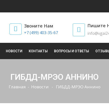
Пишите 
Звоните Нам
+7 (499) 403-35-67
info@vgai24
НОВОСТИ
КОНТАКТЫ
ВОПРОСЫ И ОТВЕТЫ
ОТЗЫВ
ГИБДД-МРЭО АННИНО
Главная
-
Новости
- ГИБДД-МРЭО Аннино