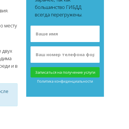
большинство ГИБДД
вия.
всегда перегружены.
по месту
 двух
одима
реди и в
Записаться на получение услуги
Политика конфиденциальности
осле