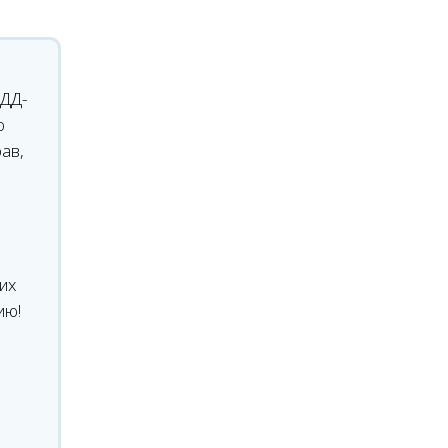
БДД-
ю
ав,
их
ию!