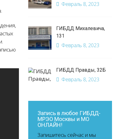
Февраль 8, 2023
.
дения,
ГИБДД Михалевича,
астых
131
и.
Февраль 8, 2023
записью
ГИБДД Правды, 32Б
Февраль 8, 2023
Запись в любое ГИБДД-
МРЭО Москвы и МО
ОНЛАЙН!
Запишитесь сейчас и мы