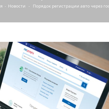
ая
-
Новости
- Порядок регистрации авто через го