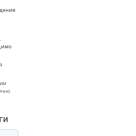
ждения
.
одимо
а
тим
лично
ги