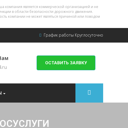
ша компания является коммерческой организацией и не
нкции в области безопасности дорожного движения.
ность компании не может являться причиной или поводом
График работы Круглосуточно
Нам
ОСТАВИТЬ ЗАЯВКУ
.ru
Ы
ГОСУСЛУГИ