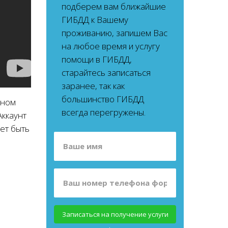
подберем вам ближайшие
ГИБДД к Вашему
проживанию, запишем Вас
на любое время и услугу
помощи в ГИБДД,
старайтесь записаться
заранее, так как
большинство ГИБДД
вном
всегда перегружены.
Аккаунт
ет быть
Записаться на получение услуги