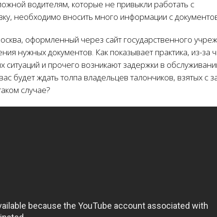
ложной водителям, которые не привыкли работать с
ку, необходимо вносить много информации с документов
осква, оформленный через сайт государственного учреж
ия нужных документов. Как показывает практика, из-за ч
х ситуаций и прочего возникают задержки в обслуживани
вас будет ждать толпа владельцев талончиков, взятых с 
таком случае?