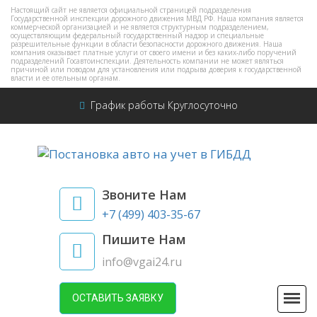
Настоящий сайт не является официальной страницей подразделения
Государственной инспекции дорожного движения МВД РФ. Наша компания является
коммерческой организацией и не является структурным подразделением,
осуществляющим федеральный государственный надзор и специальные
разрешительные функции в области безопасности дорожного движения. Наша
компания оказывает платные услуги от своего имени и без каких-либо поручений
подразделений Госавтоинспекции. Деятельность компании не может являться
причиной или поводом для установления или подрыва доверия к государственной
власти и ее отельным органам.
График работы Круглосуточно
Звоните Нам
+7 (499) 403-35-67
Пишите Нам
info@vgai24.ru
ОСТАВИТЬ ЗАЯВКУ